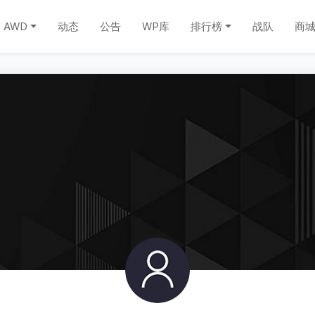
AWD
动态
公告
WP库
排行榜
战队
商