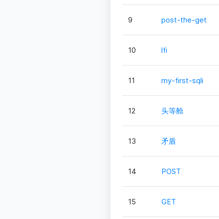
9
post-the-get
10
lfi
11
my-first-sqli
12
头等舱
13
矛盾
14
POST
15
GET