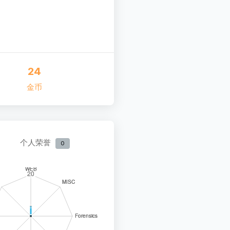
24
金币
个人荣誉
0