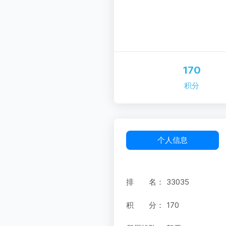
170
积分
个人信息
排 名：
33035
积 分：
170