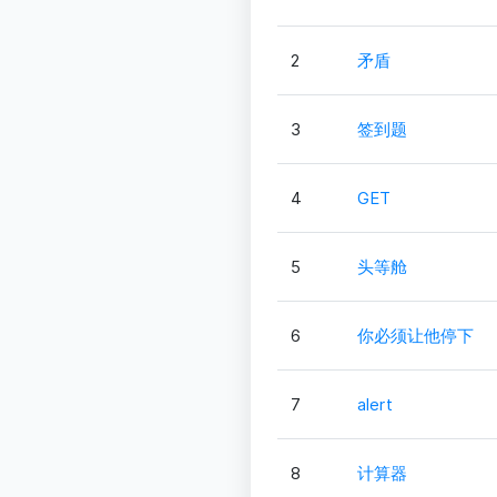
2
矛盾
3
签到题
4
GET
5
头等舱
6
你必须让他停下
7
alert
8
计算器