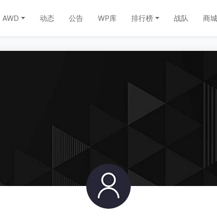
AWD
动态
公告
WP库
排行榜
战队
商