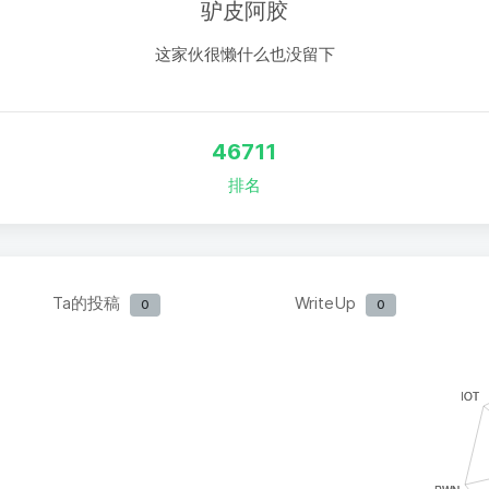
驴皮阿胶
这家伙很懒什么也没留下
46711
排名
Ta的投稿
WriteUp
0
0