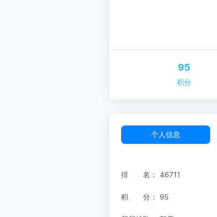
95
积分
个人信息
排 名：
46711
积 分：
95