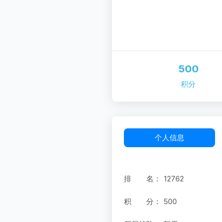
500
积分
个人信息
排 名：
12762
积 分：
500