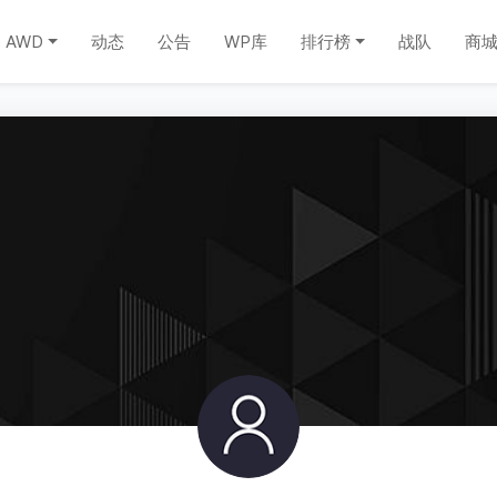
AWD
动态
公告
WP库
排行榜
战队
商