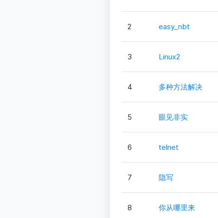
2
easy_nbt
3
Linux2
4
多种方法解决
5
眼见非实
6
telnet
7
隐写
8
你从哪里来