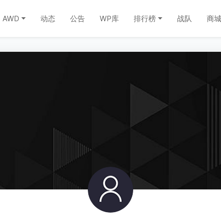
AWD
动态
公告
WP库
排行榜
战队
商