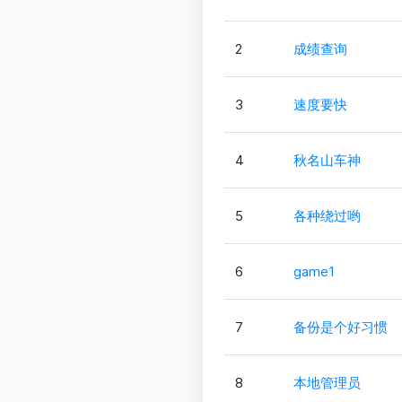
2
成绩查询
3
速度要快
4
秋名山车神
5
各种绕过哟
6
game1
7
备份是个好习惯
8
本地管理员