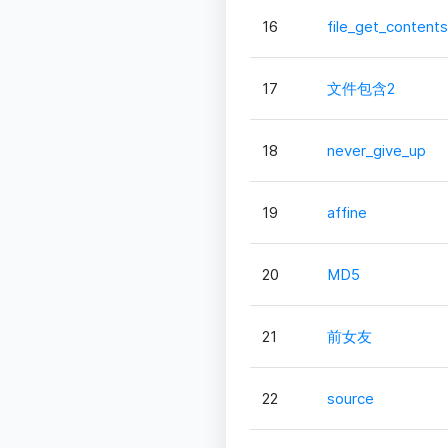
16
file_get_contents
17
文件包含2
18
never_give_up
19
affine
20
MD5
21
前女友
22
source