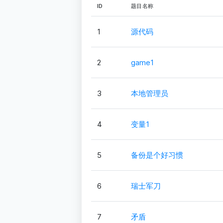
ID
题目名称
1
源代码
2
game1
3
本地管理员
4
变量1
5
备份是个好习惯
6
瑞士军刀
7
矛盾