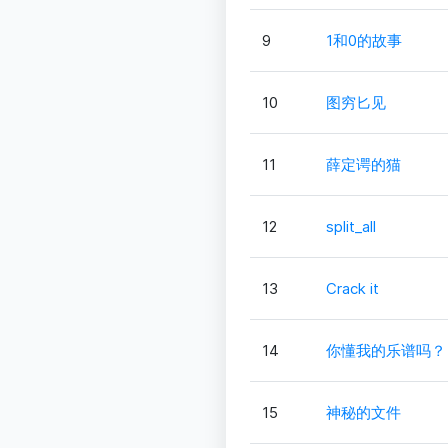
9
1和0的故事
10
图穷匕见
11
薛定谔的猫
12
split_all
13
Crack it
14
你懂我的乐谱吗？
15
神秘的文件