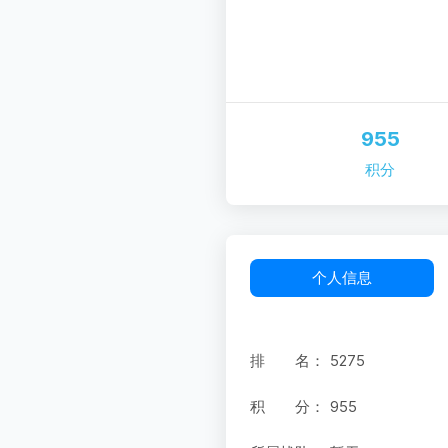
955
积分
个人信息
排 名：
5275
积 分：
955