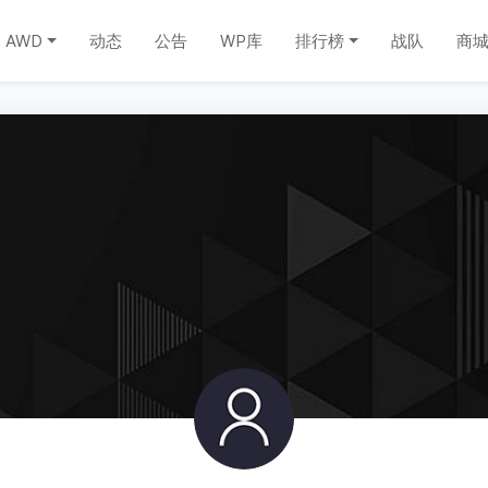
AWD
动态
公告
WP库
排行榜
战队
商