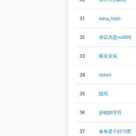
31
easy_hash
32
你以为是md5吗
33
眼见非实
34
telnet
35
隐写
36
抄错的字符
37
备份是个好习惯