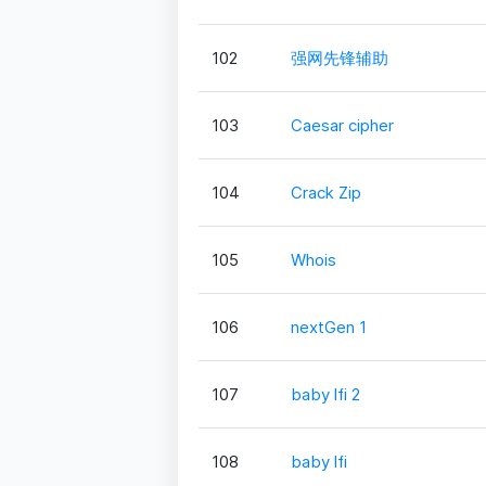
102
强网先锋辅助
103
Caesar cipher
104
Crack Zip
105
Whois
106
nextGen 1
107
baby lfi 2
108
baby lfi