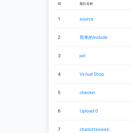
ID
题目名称
1
source
2
简单的Include
3
jwt
4
Virtual Shop
5
checkin
6
Upload 0
7
charlottesweb