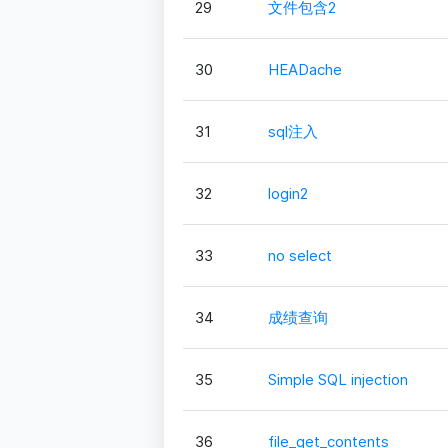
29
文件包含2
30
HEADache
31
sql注入
32
login2
33
no select
34
成绩查询
35
Simple SQL injection
36
file_get_contents