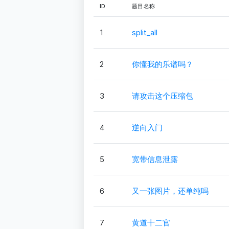
ID
题目名称
1
split_all
2
你懂我的乐谱吗？
3
请攻击这个压缩包
4
逆向入门
5
宽带信息泄露
6
又一张图片，还单纯吗
7
黄道十二官