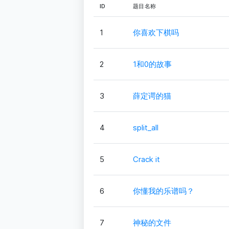
ID
题目名称
1
你喜欢下棋吗
2
1和0的故事
3
薛定谔的猫
4
split_all
5
Crack it
6
你懂我的乐谱吗？
7
神秘的文件