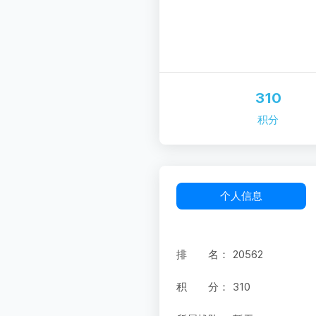
310
积分
个人信息
排 名：
20562
积 分：
310