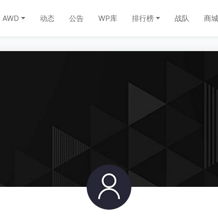
AWD
动态
公告
WP库
排行榜
战队
商