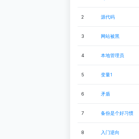
2
源代码
3
网站被黑
4
本地管理员
5
变量1
6
矛盾
7
备份是个好习惯
8
入门逆向