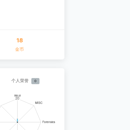
18
金币
个人荣誉
0