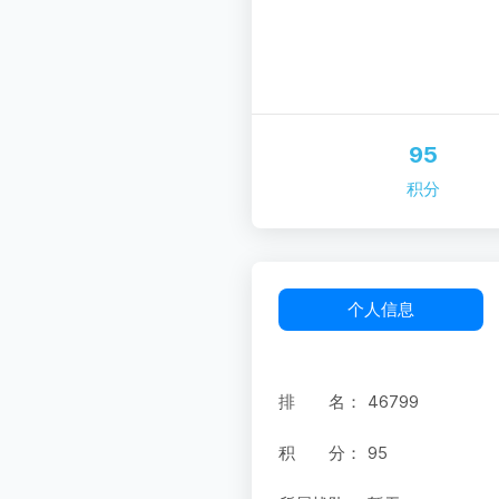
95
积分
个人信息
排 名：
46799
积 分：
95