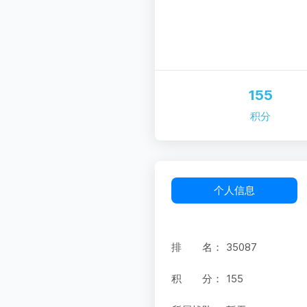
155
积分
个人信息
排 名：
35087
积 分：
155