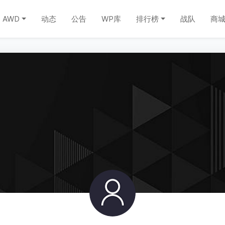
AWD
动态
公告
WP库
排行榜
战队
商