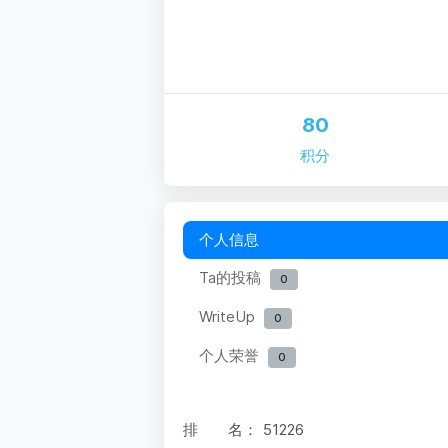
80
积分
个人信息
Ta的投稿
0
WriteUp
0
个人荣誉
0
排 名：
51226