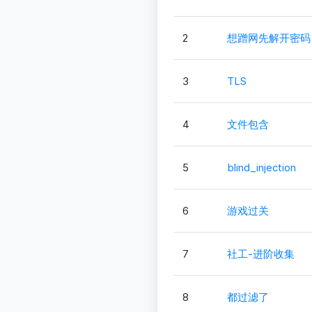
2
想蹭网先解开密码
3
TLS
4
文件包含
5
blind_injection
6
游戏过关
7
社工-进阶收集
8
都过滤了