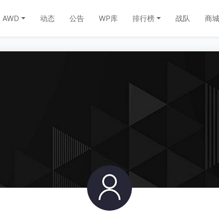
AWD
动态
公告
WP库
排行榜
战队
商