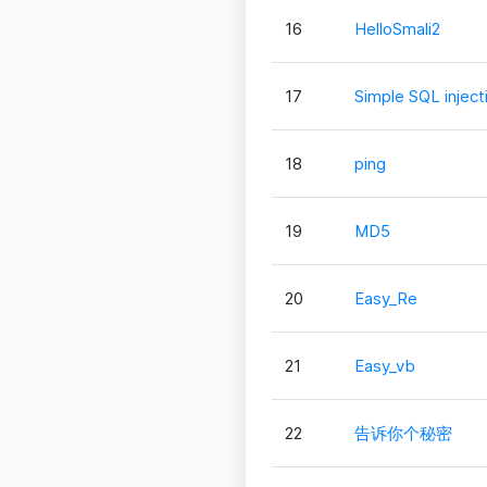
16
HelloSmali2
17
Simple SQL inject
18
ping
19
MD5
20
Easy_Re
21
Easy_vb
22
告诉你个秘密