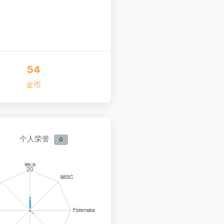
54
金币
个人荣誉
0