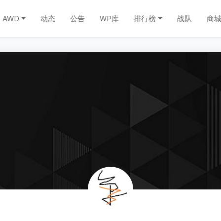
AWD
动态
公告
WP库
排行榜
战队
商