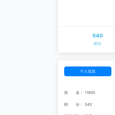
540
积分
个人信息
排 名：
11695
积 分：
540