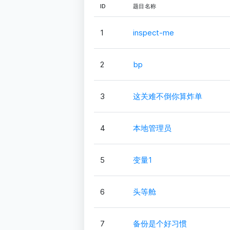
ID
题目名称
1
inspect-me
2
bp
3
这关难不倒你算炸单
4
本地管理员
5
变量1
6
头等舱
7
备份是个好习惯