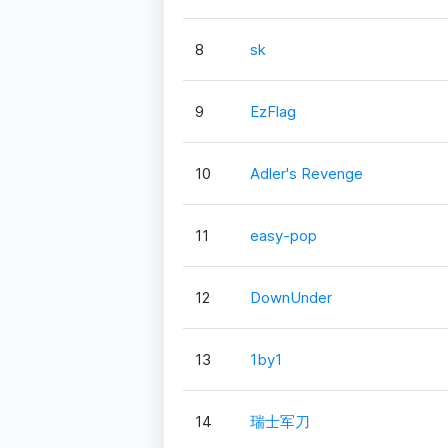
8
sk
9
EzFlag
10
Adler's Revenge
11
easy-pop
12
DownUnder
13
1by1
14
瑞士军刀