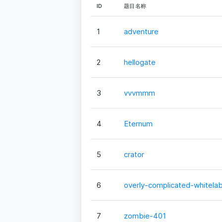
ID
题目名称
1
adventure
2
hellogate
3
vvvmmm
4
Eternum
5
crator
6
overly-complicated-whitelab
7
zombie-401