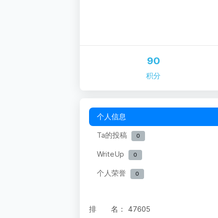
90
积分
个人信息
Ta的投稿
0
WriteUp
0
个人荣誉
0
排 名：
47605