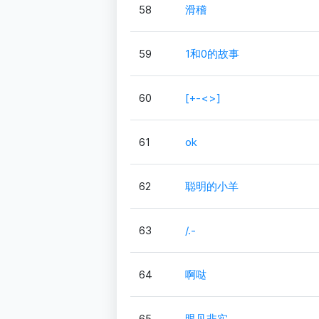
58
滑稽
59
1和0的故事
60
[+-<>]
61
ok
62
聪明的小羊
63
/.-
64
啊哒
65
眼见非实