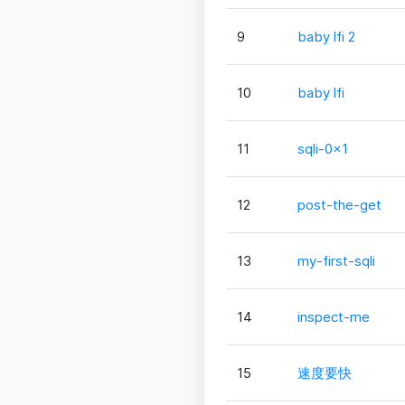
9
baby lfi 2
10
baby lfi
11
sqli-0x1
12
post-the-get
13
my-first-sqli
14
inspect-me
15
速度要快