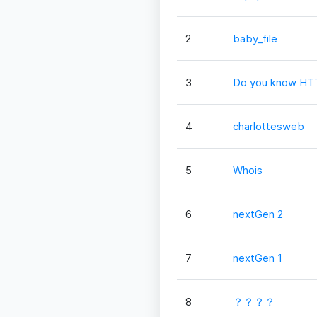
2
baby_file
3
Do you know HT
4
charlottesweb
5
Whois
6
nextGen 2
7
nextGen 1
8
？？？？