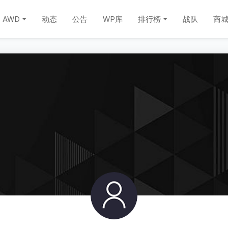
AWD
动态
公告
WP库
排行榜
战队
商