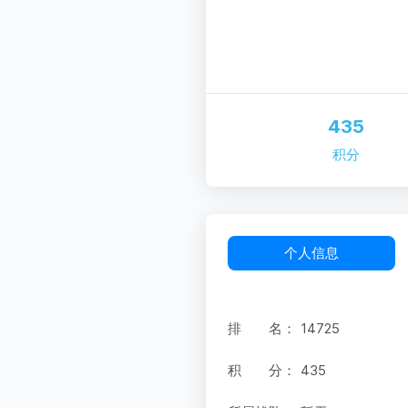
435
积分
个人信息
排 名：
14725
积 分：
435