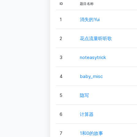
ID
题目名称
1
消失的Yui
2
花点流量听听歌
3
noteasytrick
4
baby_misc
5
隐写
6
计算器
7
1和0的故事