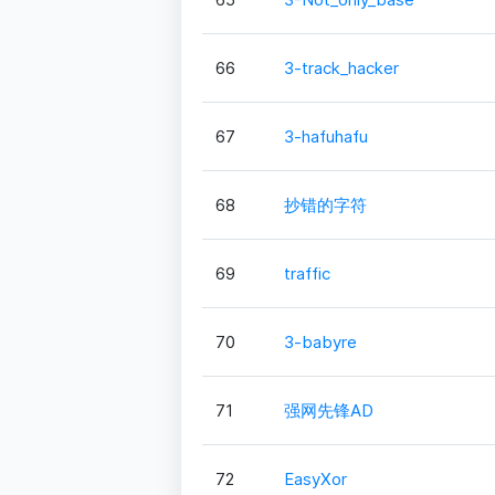
66
3-track_hacker
67
3-hafuhafu
68
抄错的字符
69
traffic
70
3-babyre
71
强网先锋AD
72
EasyXor