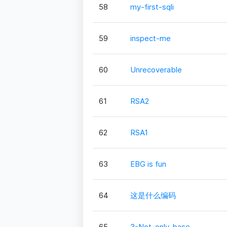
58
my-first-sqli
59
inspect-me
60
Unrecoverable
61
RSA2
62
RSA1
63
EBG is fun
64
这是什么编码
65
3-Not_only_base