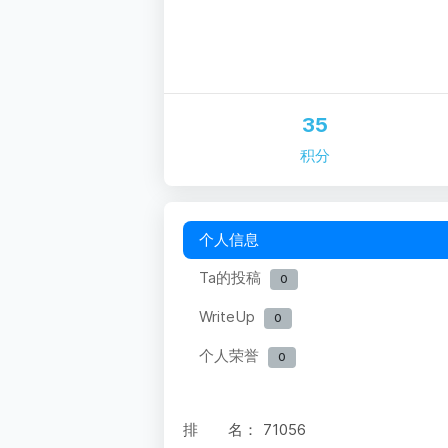
35
积分
个人信息
Ta的投稿
0
WriteUp
0
个人荣誉
0
排 名：
71056