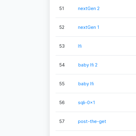
51
nextGen 2
52
nextGen 1
53
lfi
54
baby lfi 2
55
baby lfi
56
sqli-0x1
57
post-the-get