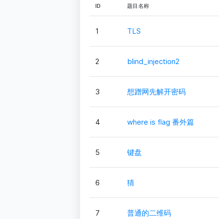
ID
题目名称
1
TLS
2
blind_injection2
3
想蹭网先解开密码
4
where is flag 番外篇
5
键盘
6
猜
7
普通的二维码