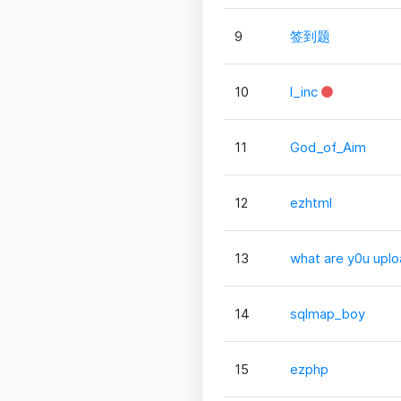
9
签到题
10
l_inc
11
God_of_Aim
12
ezhtml
13
what are y0u upl
14
sqlmap_boy
15
ezphp