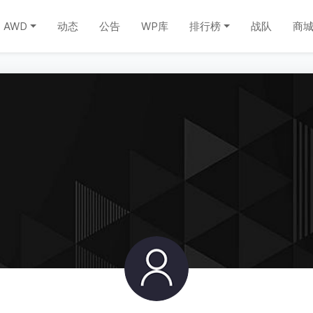
AWD
动态
公告
WP库
排行榜
战队
商