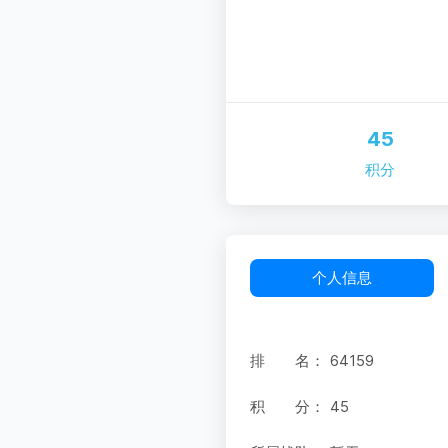
45
积分
个人信息
排 名：
64159
积 分：
45