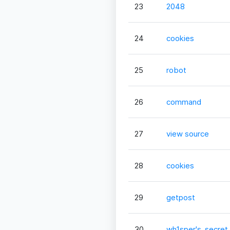
23
2048
24
cookies
25
robot
26
command
27
view source
28
cookies
29
getpost
30
wh1sper's_secret