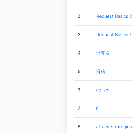
2
Request Basics 2
3
Request Basics 1
4
计算器
5
滑稽
6
ez-sql
7
hi
8
attack-strategies