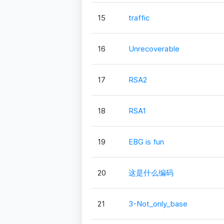
15
traffic
16
Unrecoverable
17
RSA2
18
RSA1
19
EBG is fun
20
这是什么编码
21
3-Not_only_base