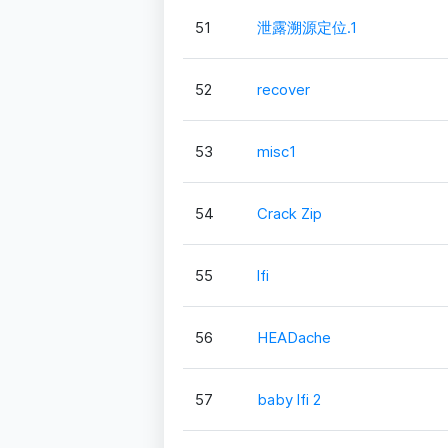
51
泄露溯源定位.1
52
recover
53
misc1
54
Crack Zip
55
lfi
56
HEADache
57
baby lfi 2