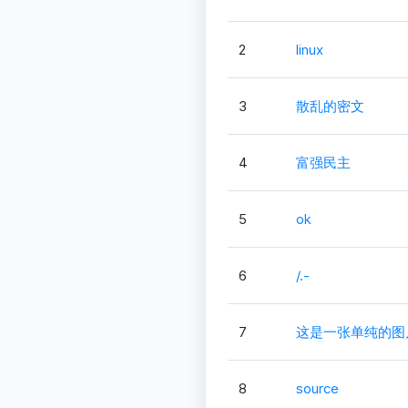
2
linux
3
散乱的密文
4
富强民主
5
ok
6
/.-
7
这是一张单纯的图
8
source