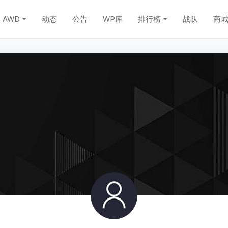
AWD
动态
公告
WP库
排行榜
战队
商