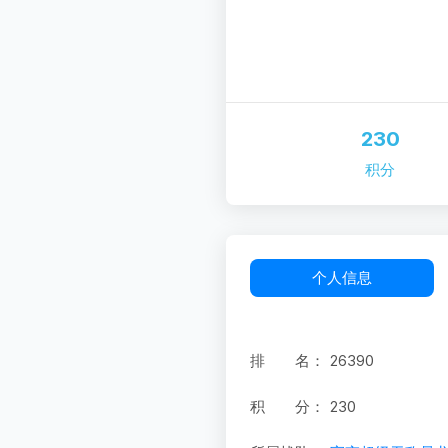
230
积分
个人信息
排 名：
26390
积 分：
230