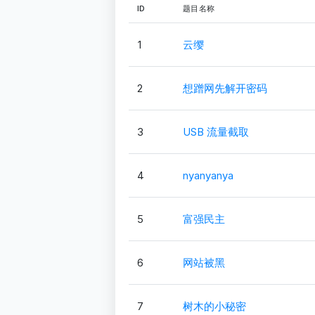
ID
题目名称
1
云缨
2
想蹭网先解开密码
3
USB 流量截取
4
nyanyanya
5
富强民主
6
网站被黑
7
树木的小秘密