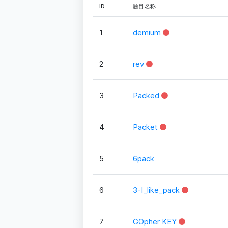
ID
题目名称
1
demium
2
rev
3
Packed
4
Packet
5
6pack
6
3-I_like_pack
7
GOpher KEY