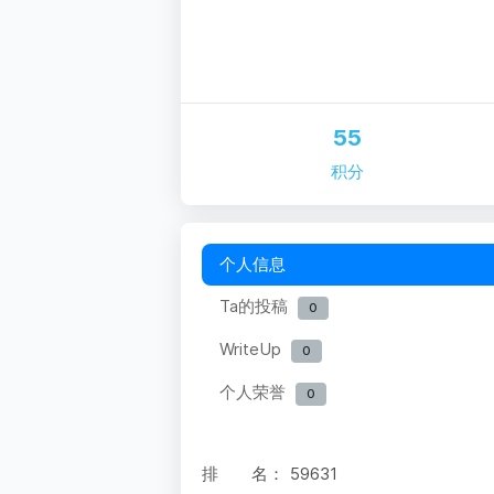
55
积分
个人信息
Ta的投稿
0
WriteUp
0
个人荣誉
0
排 名：
59631