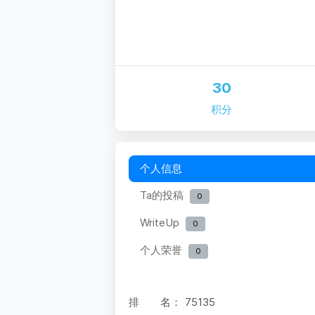
30
积分
个人信息
Ta的投稿
0
WriteUp
0
个人荣誉
0
排 名：
75135