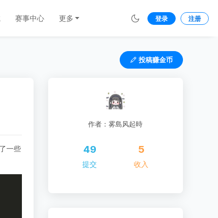
城
赛事中心
更多
登录
注册
投稿赚金币
作者：雾島风起時
49
5
做了一些
提交
收入