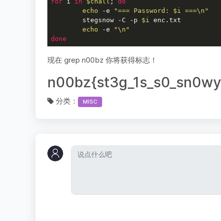
for
 i 
in
$chall
; 
do
echo
-e
"=== Password: 
$i
 ===\n"
        stegsnow -C -p 
$i
 enc.txt

echo
-e
"\n"
done
现在 grep n00bz 你将获得标志！
n00bz{st3g_1s_s0_sn0wy
分类：
MISC