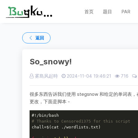
首页
题目
PAR
返回
So_snowy!
雾島风起時
2024-11-04 19:46:21
716
很多东西告诉我们使用 stegsnow 和给定的单词表，在
更改，下面是脚本 -
#!/bin/bash
# Thanks to Censored1375 for this script
chall=$(cat ./wordlists.txt)
