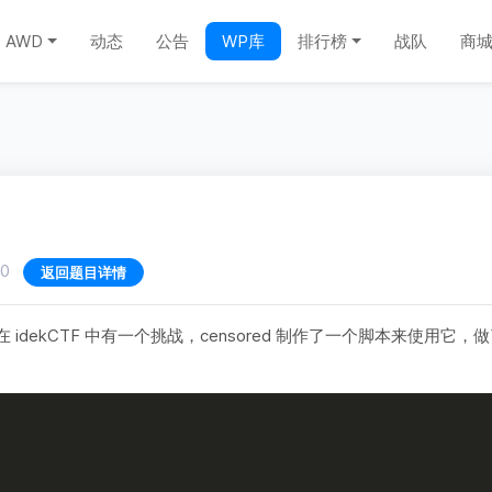
AWD
动态
公告
WP库
排行榜
战队
商
0
返回题目详情
 idekCTF 中有一个挑战，censored 制作了一个脚本来使用它，