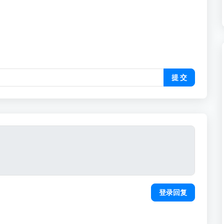
提 交
登录回复