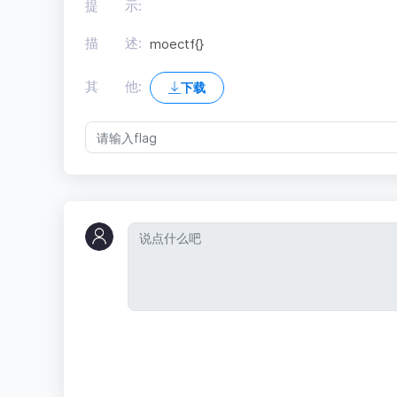
提 示:
描 述:
moectf{}
其 他:
下载