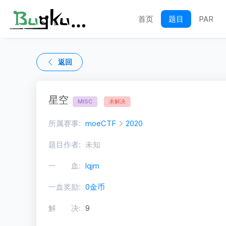
首页
题目
PAR
返回
星空
MISC
未解决
所属赛事:
moeCTF
2020
题目作者:
未知
一 血:
lqjm
一血奖励:
0金币
解 决:
9