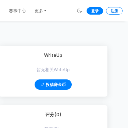
城
赛事中心
更多
登录
注册
WriteUp
暂无相关WriteUp
投稿赚金币
评分(0)