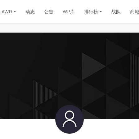
AWD
动态
公告
WP库
排行榜
战队
商