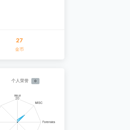
27
金币
个人荣誉
0