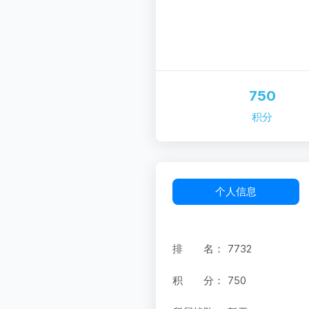
750
积分
个人信息
排 名：
7732
积 分：
750