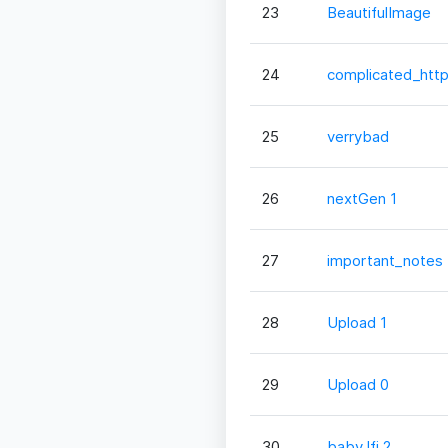
23
BeautifulImage
24
complicated_htt
25
verrybad
26
nextGen 1
27
important_notes
28
Upload 1
29
Upload 0
30
baby lfi 2