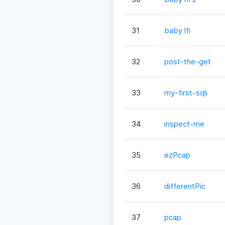
31
baby lfi
32
post-the-get
33
my-first-sqli
34
inspect-me
35
ezPcap
36
differentPic
37
pcap