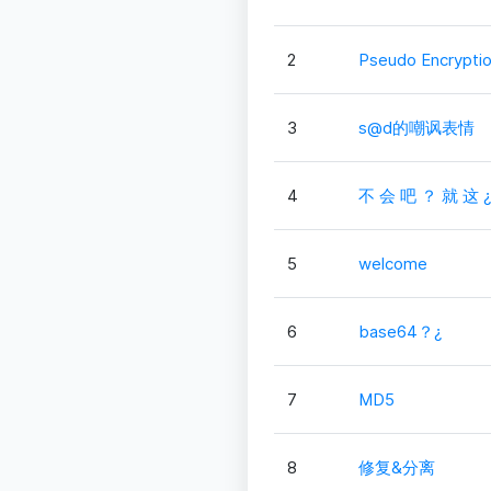
2
Pseudo Encrypti
3
s@d的嘲讽表情
4
不 会 吧 ？ 就 这 ¿
5
welcome
6
base64？¿
7
MD5
8
修复&分离