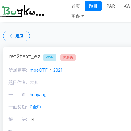
首页
题目
PAR
AW
更多
返回
ret2text_ez
PWN
未解决
所属赛事:
moeCTF
2021
题目作者:
未知
一 血:
huayang
一血奖励:
0金币
解 决:
14