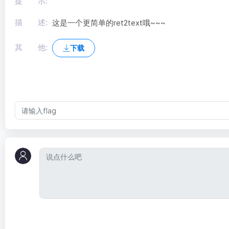
提 示:
描 述:
这是一个更简单的ret2text哦~~~
其 他:
下载