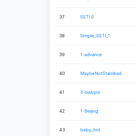
37
SSTI 0
38
Simple_SSTI_1
39
1-advance
40
MaybeNotStandrad
41
3-babyre
42
1-Beijing
43
baby_fmt