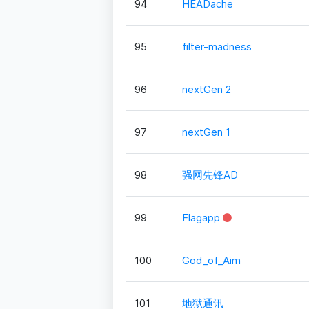
94
HEADache
95
filter-madness
96
nextGen 2
97
nextGen 1
98
强网先锋AD
99
Flagapp
100
God_of_Aim
101
地狱通讯