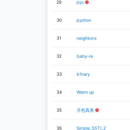
29
pyc
30
pychon
31
neighbors
32
baby-re
33
b1nary
34
Warm up
35
月色真美
36
Simple_SSTI_2