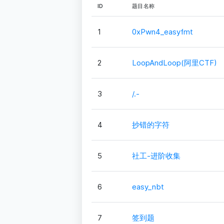
ID
题目名称
1
0xPwn4_easyfmt
2
LoopAndLoop(阿里CTF)
3
/.-
4
抄错的字符
5
社工-进阶收集
6
easy_nbt
7
签到题