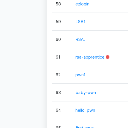
58
ezlogin
59
LSB1
60
RSA.
61
rsa-apprentice
62
pwn1
63
baby-pwn
64
hello_pwn
65
first-pwn