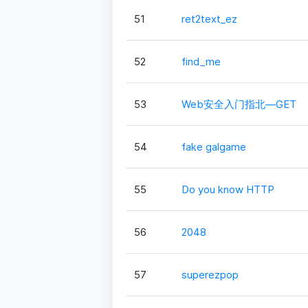
51
ret2text_ez
52
find_me
53
Web安全入门指北—GET
54
fake galgame
55
Do you know HTTP
56
2048
57
superezpop