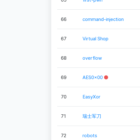
66
command-injection
67
Virtual Shop
68
overflow
69
AES0x00
70
EasyXor
71
瑞士军刀
72
robots