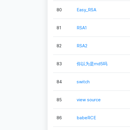
80
Easy_RSA
81
RSA1
82
RSA2
83
你以为是md5吗
84
switch
85
view source
86
babeRCE