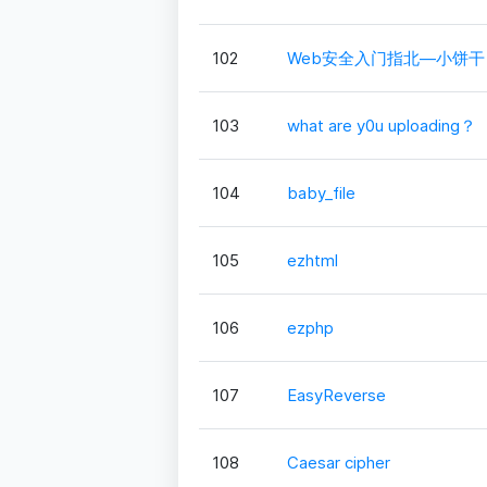
102
Web安全入门指北—小饼干
103
what are y0u uploading？
104
baby_file
105
ezhtml
106
ezphp
107
EasyReverse
108
Caesar cipher