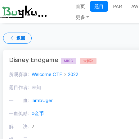
首页
题目
PAR
AW
更多
返回
Disney Endgame
MISC
未解决
所属赛事:
Welcome CTF
2022
题目作者:
未知
一 血:
lambUger
一血奖励:
0金币
解 决:
7