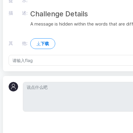
提 示:
Challenge Details
描 述:
A message is hidden within the words that are diffe
其 他:
下载