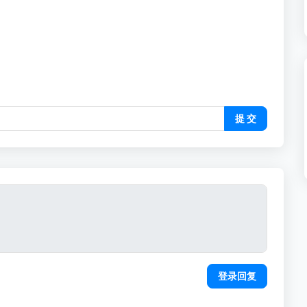
提 交
登录回复