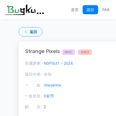
首页
题目
PAR
返回
Strange Pixels
MISC
未解决
所属赛事:
N0PSctf
2024
题目作者:
未知
一 血:
cheyenne
一血奖励:
0金币
解 决:
2