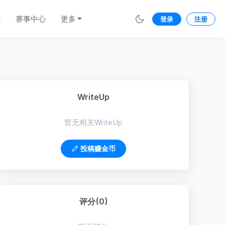
城
赛事中心
更多
登录
注册
WriteUp
暂无相关WriteUp
投稿赚金币
评分(0)