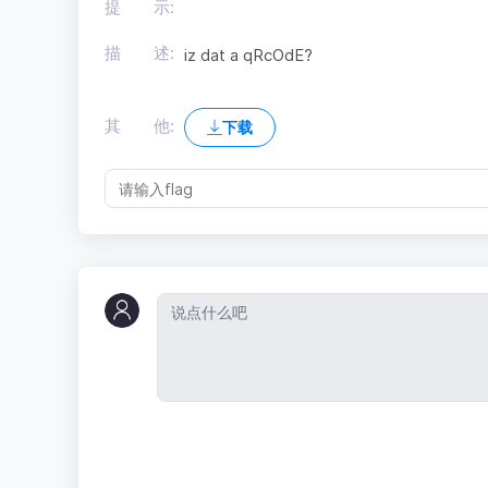
提 示:
描 述:
iz dat a qRcOdE?
其 他:
下载