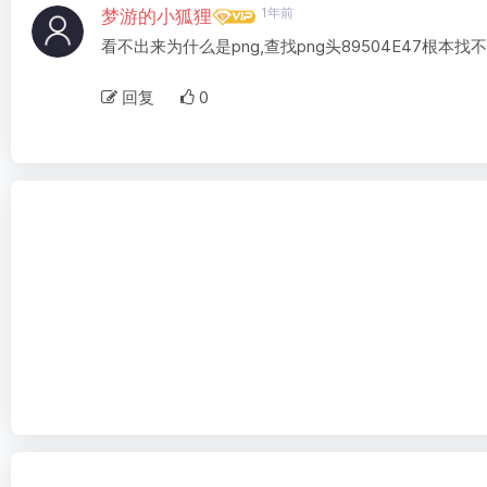
1年前
梦游的小狐狸
看不出来为什么是png,查找png头89504E47根本找
回复
0