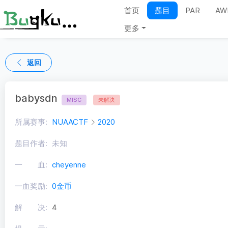
首页
题目
PAR
AW
更多
返回
babysdn
MISC
未解决
所属赛事:
NUAACTF
2020
题目作者:
未知
一 血:
cheyenne
一血奖励:
0金币
解 决:
4