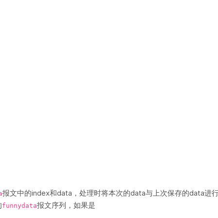
报文中的index和data，处理时将本次的data与上次保存的data进
a
的
报文序列，如果是
funnydata