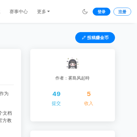
城
赛事中心
更多
登录
注册
投稿赚金币
作者：雾島风起時
49
5
作为
提交
收入
个文档
官方教