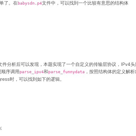
单了。在
文件中，可以找到一个比较有意思的结构体
babysdn.p4
件分析后可以发现，本题实现了一个自定义的传输层协议，IPv4头
照顺序调用
和
，按照结构体的定义解析
parse_ipv4
parse_funnydata
gress时，可以找到如下的逻辑。
;