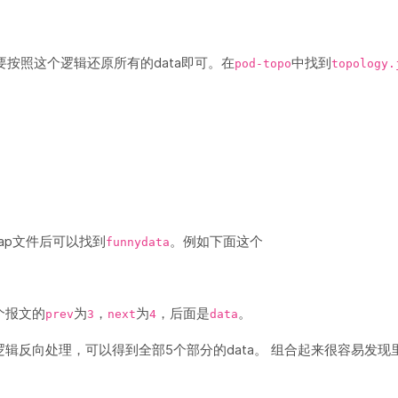
按照这个逻辑还原所有的data即可。在
中找到
pod-topo
topology.
ap文件后可以找到
。例如下面这个
funnydata
个报文的
为
，
为
，后面是
。
prev
3
next
4
data
逻辑反向处理，可以得到全部5个部分的data。 组合起来很容易发现