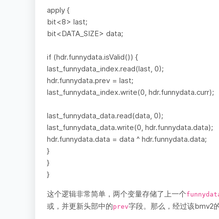
apply {
bit<8> last;
bit<DATA_SIZE> data;
if (hdr.funnydata.isValid()) {
last_funnydata_index.read(last, 0);
hdr.funnydata.prev = last;
last_funnydata_index.write(0, hdr.funnydata.curr);
last_funnydata_data.read(data, 0);
last_funnydata_data.write(0, hdr.funnydata.data);
hdr.funnydata.data = data ^ hdr.funnydata.data;
}
}
}
这个逻辑非常简单，两个变量存储了上一个
funnydat
或，并更新头部中的
字段。那么，经过该bmv2
prev