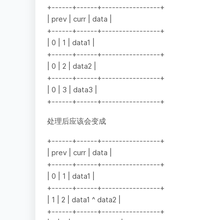
+------+------+-----------------+
| prev | curr | data |
+------+------+-----------------+
| 0 | 1 | data1 |
+------+------+-----------------+
| 0 | 2 | data2 |
+------+------+-----------------+
| 0 | 3 | data3 |
+------+------+-----------------+
处理后应该会变成
+------+------+-----------------+
| prev | curr | data |
+------+------+-----------------+
| 0 | 1 | data1 |
+------+------+-----------------+
| 1 | 2 | data1 ^ data2 |
+------+------+-----------------+