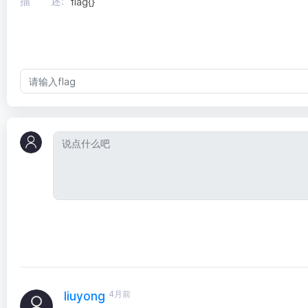
描 述:
flag{}
4月前
liuyong