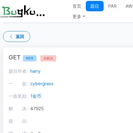
首页
题目
PAR
AW
更多
返回
GET
WEB
未解决
题目作者:
harry
一 血:
cybergrass
一血奖励:
1金币
解 决:
47925
提 示: