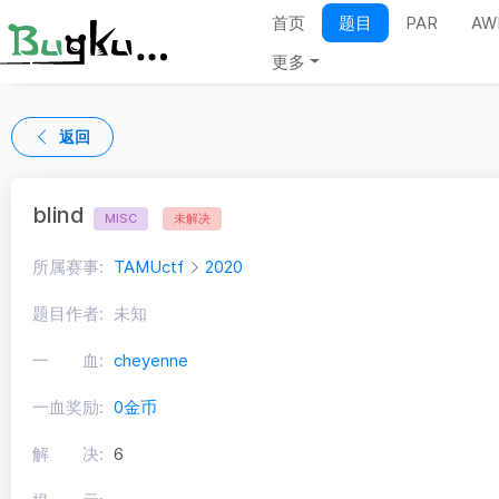
首页
题目
PAR
AW
更多
返回
blind
MISC
未解决
所属赛事:
TAMUctf
2020
题目作者:
未知
一 血:
cheyenne
一血奖励:
0金币
解 决:
6