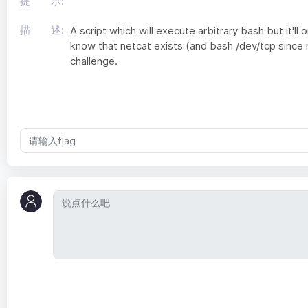
提 示:
描 述:
A script which will execute arbitrary bash but it'll o
know that netcat exists (and bash /dev/tcp since ne
challenge.