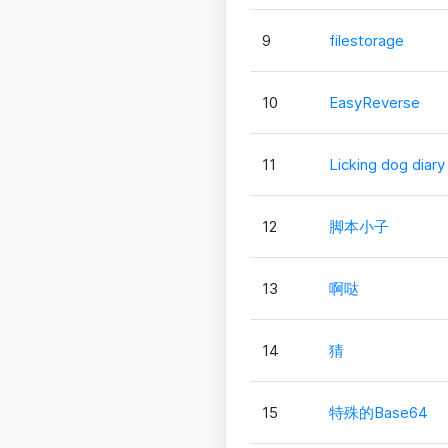
9
filestorage
10
EasyReverse
11
Licking dog diary
12
脚本小子
13
啊哒
14
猜
15
特殊的Base64