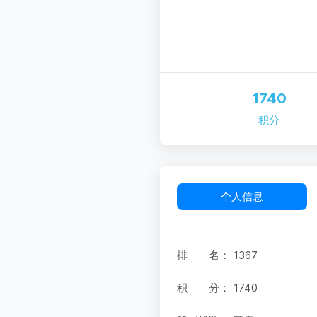
1740
积分
个人信息
排 名：
1367
积 分：
1740