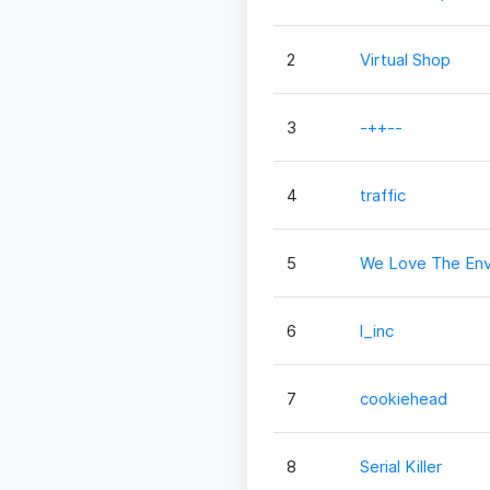
2
Virtual Shop
3
-++--
4
traffic
5
We Love The Env
6
l_inc
7
cookiehead
8
Serial Killer