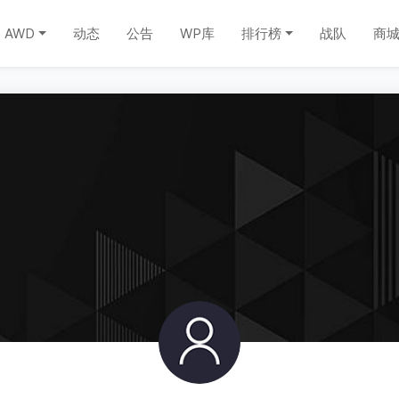
AWD
动态
公告
WP库
排行榜
战队
商