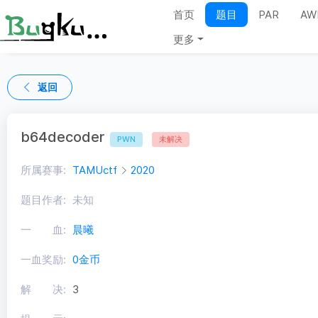
首页
题目
PAR
AW
更多
返回
b64decoder
PWN
未解决
所属赛事:
TAMUctf
2020
题目作者:
未知
一 血:
晨曦
一血奖励:
0金币
解 决:
3