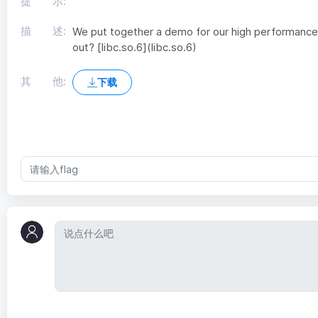
提 示:
描 述:
We put together a demo for our high performance
out? [libc.so.6](libc.so.6)
其 他:
下载