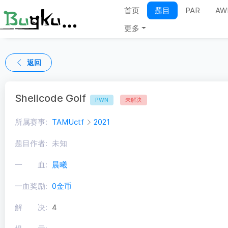
首页
题目
PAR
AW
更多
返回
Shellcode Golf
PWN
未解决
所属赛事:
TAMUctf
2021
题目作者:
未知
一 血:
晨曦
一血奖励:
0金币
解 决:
4