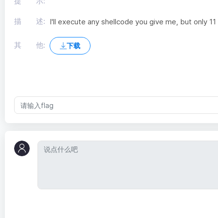
提 示:
描 述:
I'll execute any shellcode you give me, but only 11 
其 他:
下载