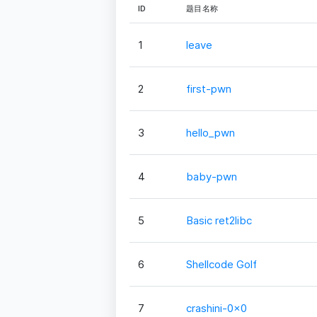
ID
题目名称
1
leave
2
first-pwn
3
hello_pwn
4
baby-pwn
5
Basic ret2libc
6
Shellcode Golf
7
crashini-0x0