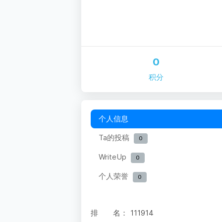
0
积分
个人信息
Ta的投稿
0
WriteUp
0
个人荣誉
0
排 名：
111914