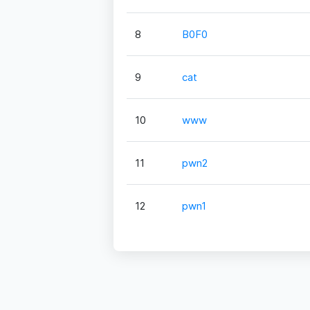
8
B0F0
9
cat
10
www
11
pwn2
12
pwn1