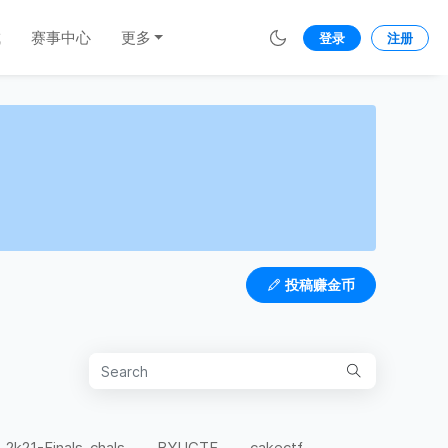
城
赛事中心
更多
登录
注册
投稿赚金币
-2k21-Finals-chals
BYUCTF
cakectf