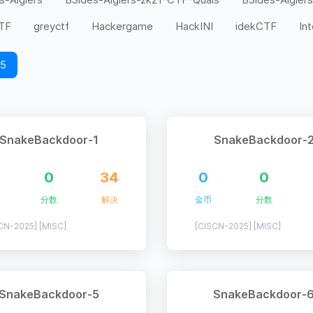
CTF
greyctf
Hackergame
HackINI
idekCTF
In
n00bzCTF
N0PSctf
N1CTF
NCTF
NUAACT
25
Space Heroes CTF
SusCTF
TamilCTF
TAMUctf
Welcome CTF
WMCTF
WolvCTF
World Wide C
安杯
巅峰极客
工业互联网安全大赛
强网杯
数据安
SnakeBackdoor-1
SnakeBackdoor-
杯
网刃杯
网鼎杯
羊城杯
美团CTF
蓝帽杯
0
34
0
0
陕西省大学生
高校网络安全管理运维赛
鹤城杯
分数
解决
金币
分数
CN-2025] [MISC]
[CISCN-2025] [MISC]
SnakeBackdoor-5
SnakeBackdoor-