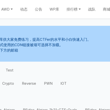
AWD
动态
公告
WP库
排行榜
战队
商
库供大家免费练习，提高CTFer的水平和小白快速入门。
s样式使用的CDN链接被墙可选择不加载。
系下方的邮箱
m
Test
Crypto
Reverse
PWN
IOT
s-Algiers
BSides-Algiers-2k21-CTF-Quals
BSides-Algiers