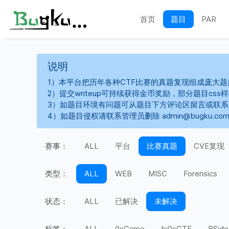
首页
题目
PAR
说明
1）本平台把历年各种CTF比赛的真题复现组成庞大题
2）提交writeup可持续获得金币奖励，部分题目cs
3）如题目环境有问题可从题目下方评论区留言或联
4）如题目侵权请联系管理员删除 admin@bugku.co
赛事：
ALL
平台
比赛真题
CVE复现
类型：
ALL
WEB
MISC
Forensics
状态：
ALL
已解决
未解决
标签：
ALL
0xGame
bi0sCTF
BSide