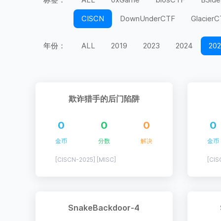
CISCN
DownUnderCTF
Glacier
MidnightFlag
miniLCTF
moeCTF
年份：
ALL
2019
2023
2024
20
Securinets
SEETF
SekaiCTF
UIUCTF
UMDCTF
Valentine CTF
上海市大学生
天翼杯
宁波天一永
欺诈猎手的后门陷阱
第五空间
红帽杯
红明谷
绿城
0
0
0
0
长城杯
长安杯
闽盾杯
陇剑杯
金币
分数
解决
金币
[CISCN-2025] [MISC]
[CIS
SnakeBackdoor-4