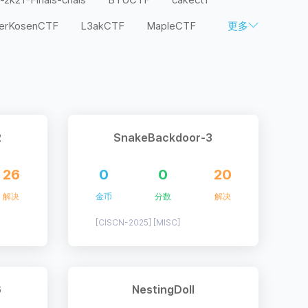
terKosenCTF
L3akCTF
MapleCTF
更多
F
SaplingCTF
SCTF
SECCON
TJCTF
TSG CTF
TSG live ctf
TF
Xp0intCTF
zh3r0-v2
全大赛
楚彗杯
湾区杯
祥云杯
2
SnakeBackdoor-3
西湖论剑
贵阳大数据及网络安全精英对抗赛
26
0
0
20
解决
金币
分数
解决
[CISCN-2025] [MISC]
6
NestingDoll