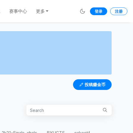
城
赛事中心
更多
登录
注册
投稿赚金币
-2k21-Finals-chals
BYUCTF
cakectf