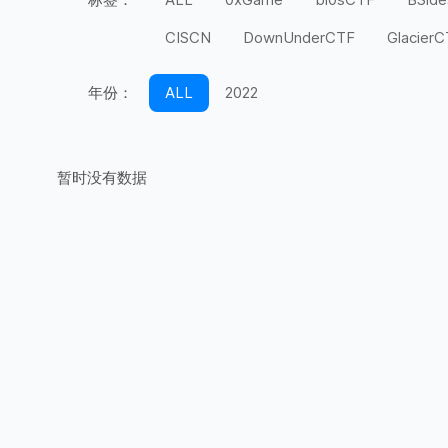
CISCN
DownUnderCTF
Glacier
MidnightFlag
miniLCTF
moeCTF
年份：
ALL
2022
Securinets
SEETF
SekaiCTF
UIUCTF
UMDCTF
Valentine CTF
暂时没有数据
上海市大学生
天翼杯
宁波天一永
第五空间
红帽杯
红明谷
绿城
长城杯
长安杯
闽盾杯
陇剑杯