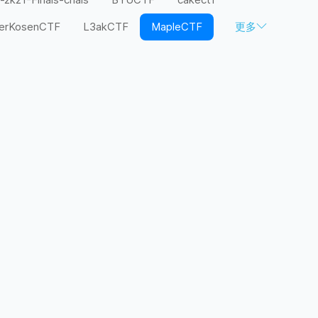
terKosenCTF
L3akCTF
MapleCTF
更多
F
SaplingCTF
SCTF
SECCON
TJCTF
TSG CTF
TSG live ctf
TF
Xp0intCTF
zh3r0-v2
全大赛
楚彗杯
湾区杯
祥云杯
西湖论剑
贵阳大数据及网络安全精英对抗赛