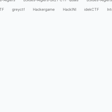
CTF
greyctf
Hackergame
HackINI
idekCTF
In
n00bzCTF
N0PSctf
N1CTF
NCTF
NUAACT
Space Heroes CTF
SusCTF
TamilCTF
TAMUctf
Welcome CTF
WMCTF
WolvCTF
World Wide C
安杯
巅峰极客
工业互联网安全大赛
强网杯
数据安
杯
网刃杯
网鼎杯
羊城杯
美团CTF
蓝帽杯
陕西省大学生
高校网络安全管理运维赛
鹤城杯