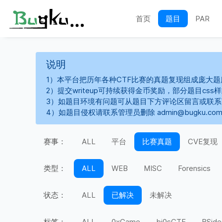
首页
题目
PAR
说明
1）本平台把历年各种CTF比赛的真题复现组成庞大题
2）提交writeup可持续获得金币奖励，部分题目cs
3）如题目环境有问题可从题目下方评论区留言或联
4）如题目侵权请联系管理员删除 admin@bugku.co
赛事：
ALL
平台
比赛真题
CVE复现
类型：
ALL
WEB
MISC
Forensics
状态：
ALL
已解决
未解决
标签：
ALL
0xGame
bi0sCTF
BSide