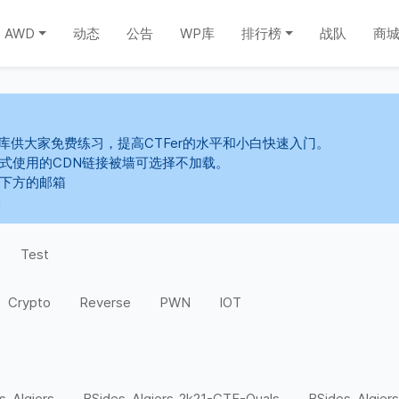
AWD
动态
公告
WP库
排行榜
战队
商
库供大家免费练习，提高CTFer的水平和小白快速入门。
s样式使用的CDN链接被墙可选择不加载。
系下方的邮箱
m
Test
Crypto
Reverse
PWN
IOT
s-Algiers
BSides-Algiers-2k21-CTF-Quals
BSides-Algiers