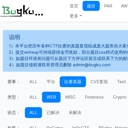
首页
题目
PAR
AW
更多
说明
1）本平台把历年各种CTF比赛的真题复现组成庞大题库供大家
2）提交writeup可持续获得金币奖励，部分题目css样式使用
3）如题目环境有问题可从题目下方评论区留言或联系下方的邮
4）如题目侵权请联系管理员删除 admin@bugku.com
赛事：
ALL
平台
比赛真题
CVE复现
Test
类型：
ALL
WEB
MISC
Forensics
Crypto
状态：
ALL
已解决
未解决
标签：
ALL
0xGame
bi0sCTF
BSides-Algiers