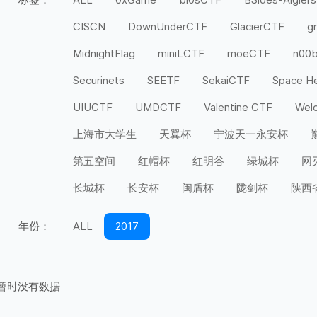
CISCN
DownUnderCTF
GlacierCTF
g
MidnightFlag
miniLCTF
moeCTF
n00
Securinets
SEETF
SekaiCTF
Space H
UIUCTF
UMDCTF
Valentine CTF
Wel
上海市大学生
天翼杯
宁波天一永安杯
第五空间
红帽杯
红明谷
绿城杯
网
长城杯
长安杯
闽盾杯
陇剑杯
陕西
年份：
ALL
2017
暂时没有数据