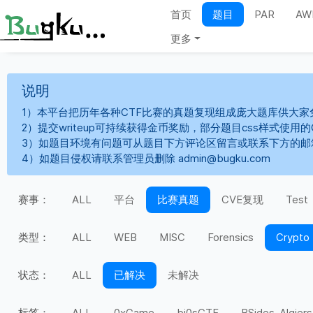
首页
题目
PAR
AW
更多
说明
1）本平台把历年各种CTF比赛的真题复现组成庞大题库供大家
2）提交writeup可持续获得金币奖励，部分题目css样式使用
3）如题目环境有问题可从题目下方评论区留言或联系下方的邮
4）如题目侵权请联系管理员删除 admin@bugku.com
赛事：
ALL
平台
比赛真题
CVE复现
Test
类型：
ALL
WEB
MISC
Forensics
Crypto
状态：
ALL
已解决
未解决
标签：
ALL
0xGame
bi0sCTF
BSides-Algiers