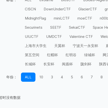
CISCN
DownUnderCTF
GlacierCTF
g
MidnightFlag
miniLCTF
moeCTF
n00
Securinets
SEETF
SekaiCTF
Space H
UIUCTF
UMDCTF
Valentine CTF
Wel
上海市大学生
天翼杯
宁波天一永安杯
第五空间
红帽杯
红明谷
绿城杯
网
长城杯
长安杯
闽盾杯
陇剑杯
陕西
年份：
ALL
10
3
4
5
6
7
8
暂时没有数据