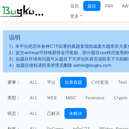
首页
题目
PAR
AW
更多
说明
1）本平台把历年各种CTF比赛的真题复现组成庞大题库供大家
2）提交writeup可持续获得金币奖励，部分题目css样式使用
3）如题目环境有问题可从题目下方评论区留言或联系下方的邮
4）如题目侵权请联系管理员删除 admin@bugku.com
赛事：
ALL
平台
比赛真题
CVE复现
Test
类型：
ALL
WEB
MISC
Forensics
Crypto
状态：
ALL
已解决
未解决
标签：
ALL
0xGame
bi0sCTF
BSides-Algiers