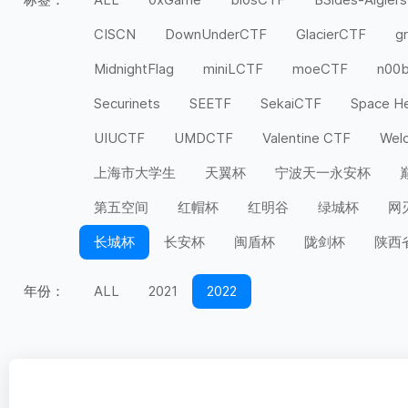
CISCN
DownUnderCTF
GlacierCTF
g
MidnightFlag
miniLCTF
moeCTF
n00
Securinets
SEETF
SekaiCTF
Space H
UIUCTF
UMDCTF
Valentine CTF
Wel
上海市大学生
天翼杯
宁波天一永安杯
第五空间
红帽杯
红明谷
绿城杯
网
长城杯
长安杯
闽盾杯
陇剑杯
陕西
年份：
ALL
2021
2022