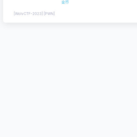
金币
[WolvCTF-2023] [PWN]