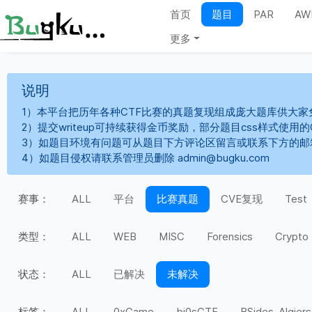
首页
题目
PAR
AW
更多
说明
1）本平台把历年各种CTF比赛的真题复现组成庞大题库供大家
2）提交writeup可持续获得金币奖励，部分题目css样式使用
3）如题目环境有问题可从题目下方评论区留言或联系下方的邮
4）如题目侵权请联系管理员删除 admin@bugku.com
赛事：
ALL
平台
比赛真题
CVE复现
Test
类型：
ALL
WEB
MISC
Forensics
Crypto
状态：
ALL
已解决
未解决
标签：
ALL
0xGame
bi0sCTF
BSides-Algiers