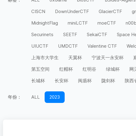
CISCN
DownUnderCTF
GlacierCTF
g
MidnightFlag
miniLCTF
moeCTF
n00
Securinets
SEETF
SekaiCTF
Space H
UIUCTF
UMDCTF
Valentine CTF
Wel
上海市大学生
天翼杯
宁波天一永安杯
第五空间
红帽杯
红明谷
绿城杯
网
长城杯
长安杯
闽盾杯
陇剑杯
陕西
年份：
ALL
2023